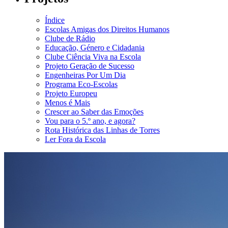
Índice
Escolas Amigas dos Direitos Humanos
Clube de Rádio
Educação, Género e Cidadania
Clube Ciência Viva na Escola
Projeto Geração de Sucesso
Engenheiras Por Um Dia
Programa Eco-Escolas
Projeto Europeu
Menos é Mais
Crescer ao Saber das Emoções
Vou para o 5.º ano, e agora?
Rota Histórica das Linhas de Torres
Ler Fora da Escola