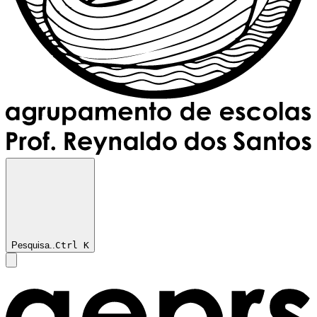
Pesquisa..
Ctrl
K