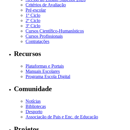
Critérios de Avaliação
Pré-escolar
1º Ciclo
2º Ciclo
3º Ciclo
Cursos Científico-Humanísticos
Cursos Profissionais
Contratações
Recursos
Plataformas e Portais
Manuais Escolares
Programa Escola Digital
Comunidade
Notícias
Bibliotecas
Desporto
Associação de Pais e Enc. de Educação
Projetos