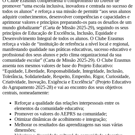
O Clube Erasmus complementa o compromisso do Diretor de
promover “uma escola inclusiva, inovadora e centrada no sucesso de
todos os alunos” e reforça a sua missão de permitir “aos seus alunos
adquirir conhecimentos, desenvolver competências e capacidades e
aprimorar valores e princípios preparando-os para os desafios de um
mundo globalizante” (Carta de Missão 2025-29), seguindo os seus
princípios de Educação de Excelência, Inclusão, Equidade e
Desenvolvimento Integral de todos os alunos. O Clube Erasmus
reforça a visão de “instituição de referência a nível local e regional,
manifestando qualidade nas práticas educativas, sucesso educativo e
profissional dos seus alunos e pelo clima organizacional da sua
comunidade escolar” (Carta de Missão 2025-29). O Clube Erasmus
assenta nos mesmos valores de base do Projeto Educativo:
“Equidade, Liberdade, Responsabilidade, Integridade, Inclusão,
Tolerância, Solidariedade, Respeito, Empenho, Rigor, Curiosidade,
Criatividade, Inovação, Exigência e Excelência” (Projeto Educativo
do Agrupamento 2025-28) e vai ao encontro dos seus objetivos
centrais, nomeadamente:
Reforçar a qualidade das relações interpessoais entre os
elementos da comunidade educativa;
Promover os valores do AEPRS na comunidade;
Otimizar dinâmicas de acolhimento e integração;
Melhorar os resultados das aprendizagens nas suas várias
dimensões;